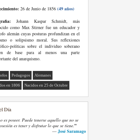
ecimiento:
(49 años)
26 de Junio de 1856
rafia:
Johann Kaspar Schmidt, más
ocido como Max Stirner fue un educador y
sofo alemán cuyas posturas profundizan en el
ísmo o solipsismo moral. Sus reflexiones
sófico-políticas sobre el individuo soberano
ven de base para al menos una parte
rtante del anarquismo.
sofos
Pedagogos
Alemanes
dos en 1806
Nacidos en 25 de Octubre
el Día
o es poseer. Puede tenerse aquello que no se
”
osesión es tener y disfrutar lo que se tiene.
José Saramago
—