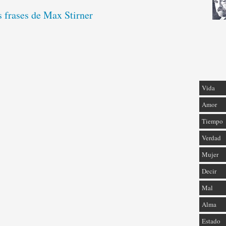
s frases de Max Stirner
Vida
Amor
Tiempo
Verdad
Mujer
Decir
Mal
Alma
Estado