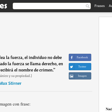
Frases
A
ea la fuerza, el individuo no debe
Facebook
ado la fuerza se llama derecho, en
Twitter
ecibirá el nombre de crimen.
”
 único y su propiedad.]
Imagen
Max Stirner
magen con frase:
Nac