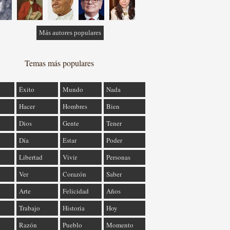
Más autores populares
Temas más populares
Éxito
Mundo
Nada
Hacer
Hombres
Bien
Dios
Gente
Tener
Día
Estar
Poder
Libertad
Vivir
Personas
Ver
Corazón
Saber
Arte
Felicidad
Años
Trabajo
Historia
Hoy
Razón
Pueblo
Momento