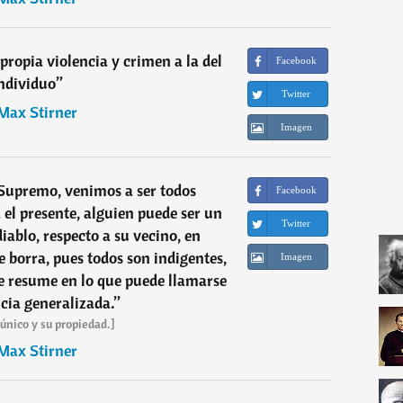
 propia violencia y crimen a la del
Facebook
ndividuo
”
Twitter
Max Stirner
Imagen
 Supremo, venimos a ser todos
Facebook
 el presente, alguien puede ser un
Twitter
iablo, respecto a su vecino, en
e borra, pues todos son indigentes,
Imagen
e resume en lo que puede llamarse
ncia generalizada.
”
 único y su propiedad.]
Max Stirner