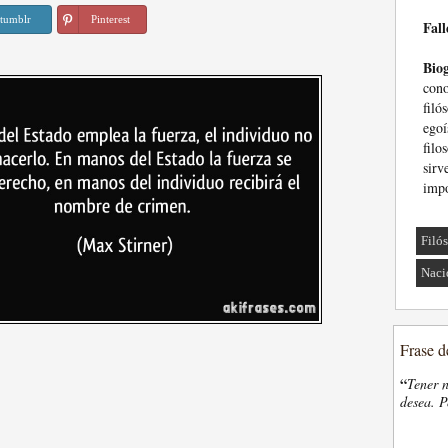
tumblr
Pinterest
Fall
Biog
con
filó
ego
filo
sir
impo
Filó
Naci
Frase d
“
Tener n
desea. P