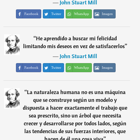
―
John Stuart Mill
Facebook
Twitter
WhatsApp
Imagen
“
He aprendido a buscar mi felicidad
limitando mis deseos en vez de satisfacerlos
”
―
John Stuart Mill
Facebook
Twitter
WhatsApp
Imagen
“
La naturaleza humana no es una máquina
que se construye según un modelo y
dispuesta a hacer exactamente el trabajo que
sea prescrito, sino un árbol que necesita
crecer y desarrollarse por todos lados, según
las tendencias de sus fuerzas interiores, que
hacen de él una cosa viva
”