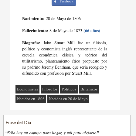
Facebook
Nacimiento:
20 de Mayo de 1806
Fallecimiento:
(66 años)
8 de Mayo de 1873
Biografia:
John Stuart Mill fue un filósofo,
político y economista inglés representante de la
escuela económica clásica y teórico del
utilitarismo, planteamiento ético propuesto por
su padrino Jeremy Bentham, que sería recogido y
difundido con profusión por Stuart Mill.
Economistas
Filósofos
Políticos
Británicos
Nacidos en 1806
Nacidos en 20 de Mayo
Frase del Día
“
”
Sólo hay un camino para llegar, y mil para alejarse.