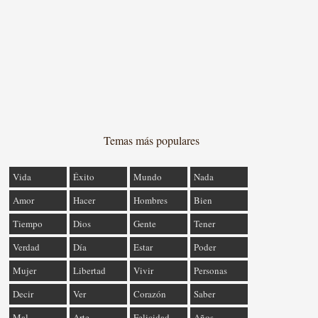
Temas más populares
Vida
Éxito
Mundo
Nada
Amor
Hacer
Hombres
Bien
Tiempo
Dios
Gente
Tener
Verdad
Día
Estar
Poder
Mujer
Libertad
Vivir
Personas
Decir
Ver
Corazón
Saber
Mal
Arte
Felicidad
Años