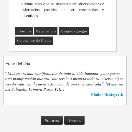
divinas sino que se sustentan en observaciones e
inferencias pasibles de ser constatadas y
discutidas.
Filósofos
Matemáticos
Antiguos griegos
Siete sabios de Grecia
Frase del Día
“
El deseo es una manifestación de toda la vida humana, y aunque en
esta manifestación nuestra vida revela a menudo toda su miseria, sigue
”
siendo vida y no la mera extracción de una raiz cuadrada.
[Memorias
del Subsuelo, Primera Parte, VIII.]
Fiódor Dostoyevski
—
Autores
Temas