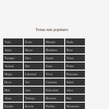
Temas más populares
Vida
Éxito
Mundo
Nada
Amor
Hacer
Hombres
Bien
Tiempo
Dios
Gente
Tener
Verdad
Día
Estar
Poder
Mujer
Libertad
Vivir
Personas
Decir
Ver
Corazón
Saber
Mal
Arte
Felicidad
Años
Alma
Trabajo
Historia
Hoy
Estado
Razón
Pueblo
Momento