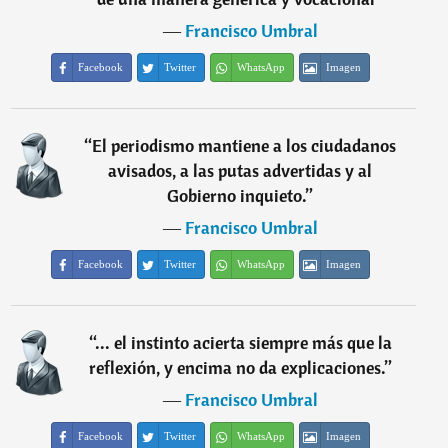
―
Francisco Umbral
Facebook
Twitter
WhatsApp
Imagen
“
El periodismo mantiene a los ciudadanos
avisados, a las putas advertidas y al
Gobierno inquieto.
”
―
Francisco Umbral
Facebook
Twitter
WhatsApp
Imagen
“
... el instinto acierta siempre más que la
reflexión, y encima no da explicaciones.
”
―
Francisco Umbral
Facebook
Twitter
WhatsApp
Imagen