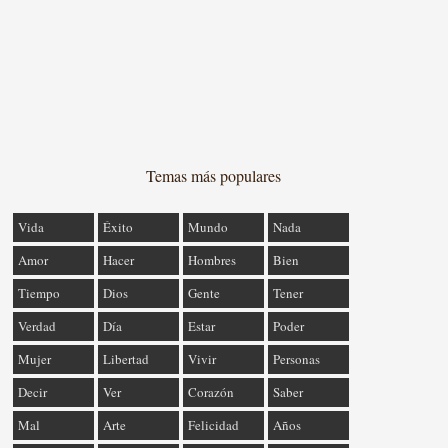
Temas más populares
Vida
Éxito
Mundo
Nada
Amor
Hacer
Hombres
Bien
Tiempo
Dios
Gente
Tener
Verdad
Día
Estar
Poder
Mujer
Libertad
Vivir
Personas
Decir
Ver
Corazón
Saber
Mal
Arte
Felicidad
Años