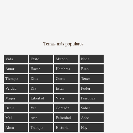
Temas más populares
Vida
Éxito
Mundo
Nada
Amor
Hacer
Hombres
Bien
Tiempo
Dios
Gente
Tener
Verdad
Día
Estar
Poder
Mujer
Libertad
Vivir
Personas
Decir
Ver
Corazón
Saber
Mal
Arte
Felicidad
Años
Alma
Trabajo
Historia
Hoy