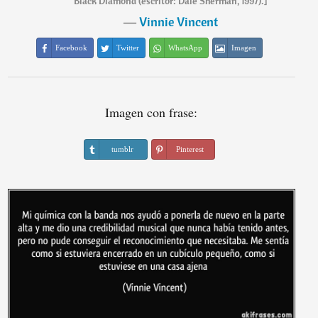
Black Diamond (escritor: Dale Sherman, 1997).]
―
Vinnie Vincent
Facebook
Twitter
WhatsApp
Imagen
Imagen con frase:
tumblr
Pinterest