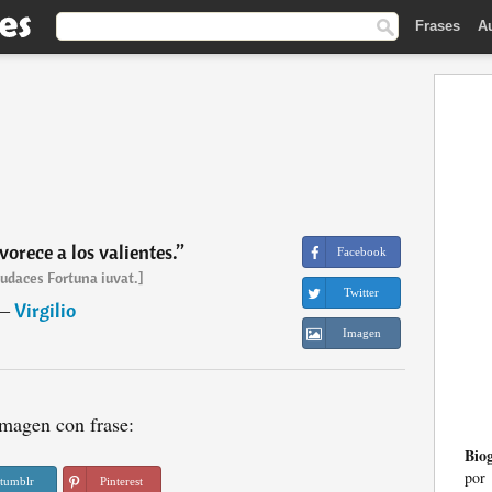
Frases
A
vorece a los valientes.
”
Facebook
Audaces Fortuna iuvat.]
Twitter
―
Virgilio
Imagen
magen con frase:
Biog
por
tumblr
Pinterest