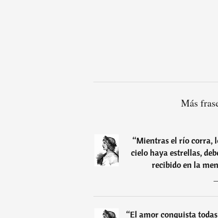
Más frase
“
Mientras el río corra,
cielo haya estrellas, de
recibido en la me
“
El amor conquista todas