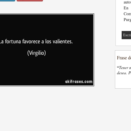
auto
En 
Come
Purg
Escri
Frase d
“
Tener n
desea. P