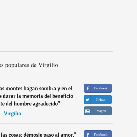
s populares de Virgilio
 los montes hagan sombra y en el
Facebook
be durar la memoria del beneficio
Twitter
nte del hombre agradecido
”
Imagen
―
Virgilio
 las cosas; démosle paso al amor.
”
Facebook