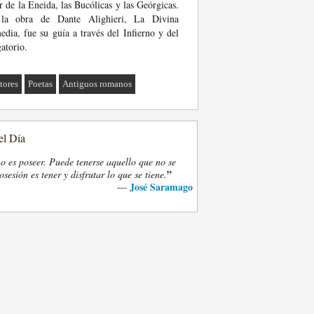
r de la Eneida, las Bucólicas y las Geórgicas.
la obra de Dante Alighieri, La Divina
dia, fue su guía a través del Infierno y del
atorio.
tores
Poetas
Antiguos romanos
el Día
o es poseer. Puede tenerse aquello que no se
”
osesión es tener y disfrutar lo que se tiene.
José Saramago
—