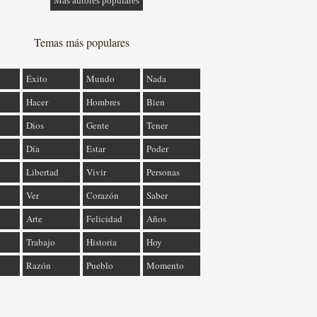
Más autores populares
Temas más populares
Éxito
Mundo
Nada
Hacer
Hombres
Bien
Dios
Gente
Tener
Día
Estar
Poder
Libertad
Vivir
Personas
Ver
Corazón
Saber
Arte
Felicidad
Años
Trabajo
Historia
Hoy
Razón
Pueblo
Momento