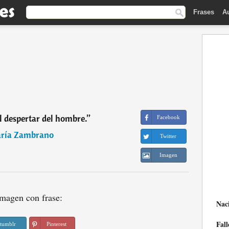
Frases
A
el despertar del hombre.
”
Facebook
ría Zambrano
Twitter
Imagen
magen con frase:
Nac
Fall
tumblr
Pinterest