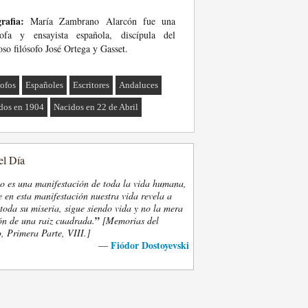
rafia:
María Zambrano Alarcón fue una
ósofa y ensayista española, discípula del
so filósofo José Ortega y Gasset.
sofos
Españoles
Escritores
Andaluces
dos en 1904
Nacidos en 22 de Abril
el Día
eo es una manifestación de toda la vida humana,
 en esta manifestación nuestra vida revela a
oda su miseria, sigue siendo vida y no la mera
”
ón de una raiz cuadrada.
[Memorias del
, Primera Parte, VIII.]
Fiódor Dostoyevski
—