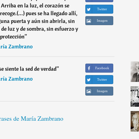
 Arriba en la luz, el corazón se
Twitter
ecoge.(...) pues se ha llegado allí,
guna puerta y aún sin abrirla, sin
Imagen
 de luz y de sombra, sin esfuerzo y
 protección
”
ría Zambrano
se siente la sed de verdad
”
Facebook
ría Zambrano
Twitter
Imagen
frases de María Zambrano