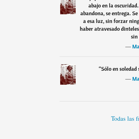
abajo en la oscuridad.
abandona, se entrega. Se r
a esa luz, sin forzar nin
haber atravesado dinteles
sin
―
Ma
“
Sólo en soledad 
―
Ma
Todas las 