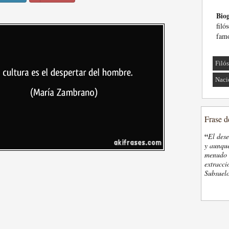
Biog
fil
famo
Filó
Naci
Frase d
“
El des
y aunque
menudo t
extracci
Subsuelo