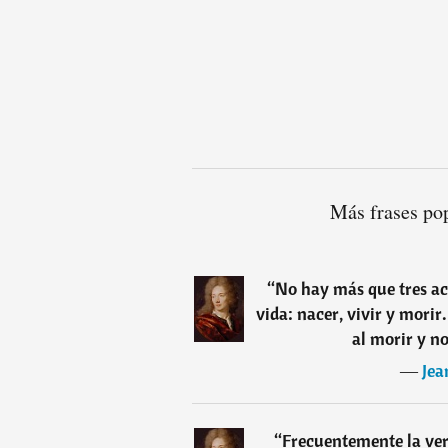
Más frases pop
“
No hay más que tres ac
vida: nacer, vivir y mori
al morir y n
―
Jea
“
Frecuentemente la verd