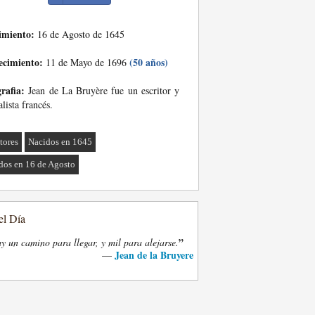
imiento:
16 de Agosto de 1645
ecimiento:
(50 años)
11 de Mayo de 1696
rafia:
Jean de La Bruyère fue un escritor y
lista francés.
tores
Nacidos en 1645
dos en 16 de Agosto
el Día
”
y un camino para llegar, y mil para alejarse.
Jean de la Bruyere
—