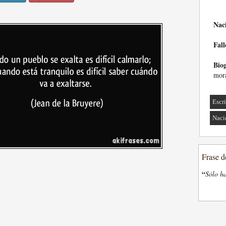
Nac
Fall
Biog
mora
Escri
Naci
Frase d
“
Sólo ha