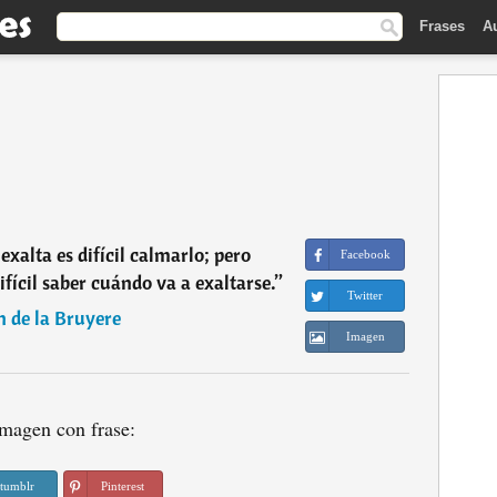
Frases
A
xalta es difícil calmarlo; pero
Facebook
ifícil saber cuándo va a exaltarse.
”
Twitter
n de la Bruyere
Imagen
magen con frase:
tumblr
Pinterest