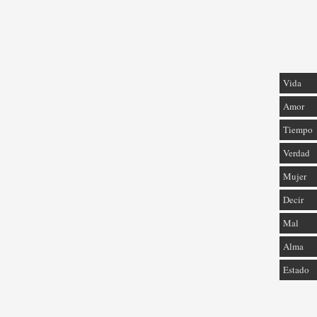
Vida
Amor
Tiempo
Verdad
Mujer
Decir
Mal
Alma
Estado