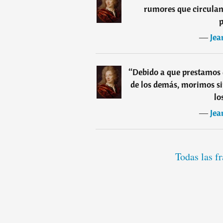
rumores que circulan 
p
―
Jea
“
Debido a que prestamos 
de los demás, morimos si
lo
―
Jea
Todas las f