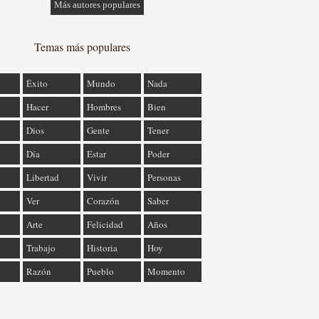
Más autores populares
Temas más populares
Éxito
Mundo
Nada
Hacer
Hombres
Bien
Dios
Gente
Tener
Día
Estar
Poder
Libertad
Vivir
Personas
Ver
Corazón
Saber
Arte
Felicidad
Años
Trabajo
Historia
Hoy
Razón
Pueblo
Momento