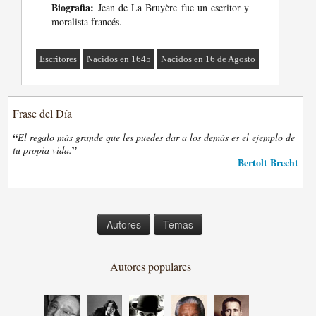
Biografia:
Jean de La Bruyère fue un escritor y
moralista francés.
Escritores
Nacidos en 1645
Nacidos en 16 de Agosto
Frase del Día
“
El regalo más grande que les puedes dar a los demás es el ejemplo de
”
tu propia vida.
Bertolt Brecht
—
Autores
Temas
Autores populares