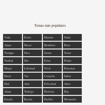
Temas más populares
Vida
Éxito
Mundo
Nada
Amor
Hacer
Hombres
Bien
Tiempo
Dios
Gente
Tener
Verdad
Día
Estar
Poder
Mujer
Libertad
Vivir
Personas
Decir
Ver
Corazón
Saber
Mal
Arte
Felicidad
Años
Alma
Trabajo
Historia
Hoy
Estado
Razón
Pueblo
Momento