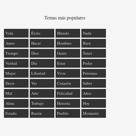
Temas más populares
Vida
Éxito
Mundo
Nada
Amor
Hacer
Hombres
Bien
Tiempo
Dios
Gente
Tener
Verdad
Día
Estar
Poder
Mujer
Libertad
Vivir
Personas
Decir
Ver
Corazón
Saber
Mal
Arte
Felicidad
Años
Alma
Trabajo
Historia
Hoy
Estado
Razón
Pueblo
Momento