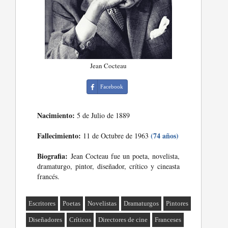
Jean Cocteau
Facebook
Nacimiento:
5 de Julio de 1889
Fallecimiento:
(74 años)
11 de Octubre de 1963
Biografia:
Jean Cocteau fue un poeta, novelista,
dramaturgo, pintor, diseñador, crítico y cineasta
francés.
Escritores
Poetas
Novelistas
Dramaturgos
Pintores
Diseñadores
Críticos
Directores de cine
Franceses