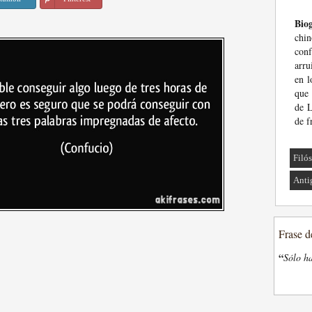
Biog
chi
conf
arru
en l
que 
de L
de f
Filó
Anti
Frase d
“
Sólo ha