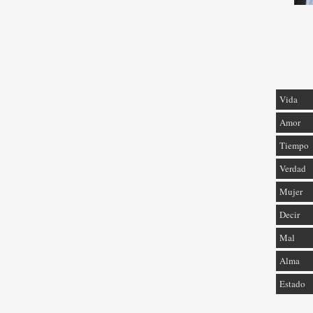
Vida
Amor
Tiempo
Verdad
Mujer
Decir
Mal
Alma
Estado