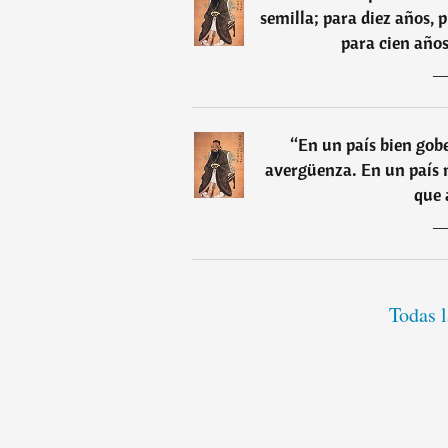
semilla; para diez años, 
para cien años
“
En un país bien gob
avergüenza. En un país m
que 
Todas l