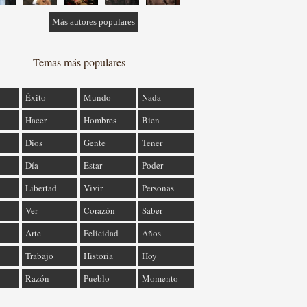
Más autores populares
Temas más populares
Éxito
Mundo
Nada
Hacer
Hombres
Bien
Dios
Gente
Tener
Día
Estar
Poder
Libertad
Vivir
Personas
Ver
Corazón
Saber
Arte
Felicidad
Años
Trabajo
Historia
Hoy
Razón
Pueblo
Momento