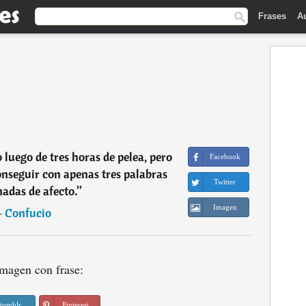
Frases
A
 luego de tres horas de pelea, pero
Facebook
onseguir con apenas tres palabras
Twitter
adas de afecto.
”
Imagen
―
Confucio
magen con frase:
tumblr
Pinterest