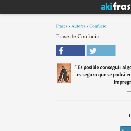
Frases
›
Autores
›
Confucio
Frase de Confucio
“
Es posible conseguir algo
es seguro que se podrá c
impregn
I