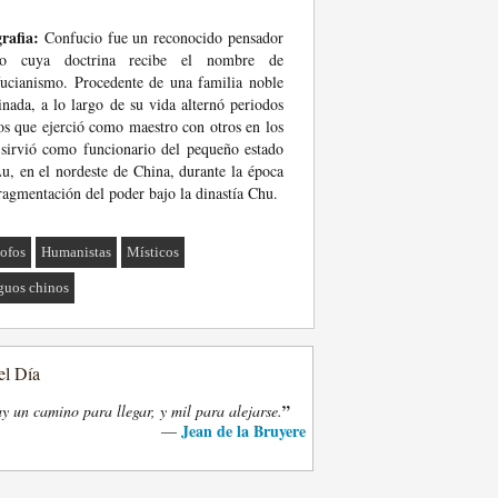
rafia:
Confucio fue un reconocido pensador
no cuya doctrina recibe el nombre de
ucianismo. Procedente de una familia noble
inada, a lo largo de su vida alternó periodos
os que ejerció como maestro con otros en los
sirvió como funcionario del pequeño estado
u, en el nordeste de China, durante la época
ragmentación del poder bajo la dinastía Chu.
sofos
Humanistas
Místicos
guos chinos
el Día
”
y un camino para llegar, y mil para alejarse.
Jean de la Bruyere
—