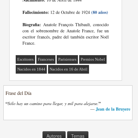
Fallecimiento:
(80 años)
12 de Octubre de 1924
Biografia:
Anatole François Thibault, conocido
con el sobrenombre de Anatole France, fue un
escritor francés, padre del también escritor Noël
France.
Escritores
Franceses
Parisienses
Premios Nobel
Nacidos en 1844
Nacidos en 16 de Abril
Frase del Día
“
”
Sólo hay un camino para llegar, y mil para alejarse.
Jean de la Bruyere
—
Autores
Temas