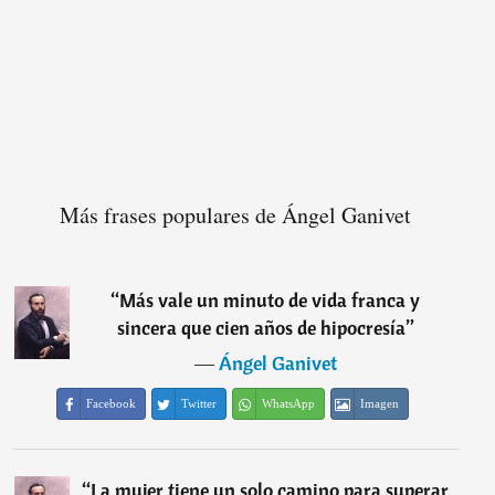
Más frases populares de Ángel Ganivet
“
Más vale un minuto de vida franca y
sincera que cien años de hipocresía
”
―
Ángel Ganivet
Facebook
Twitter
WhatsApp
Imagen
“
La mujer tiene un solo camino para superar