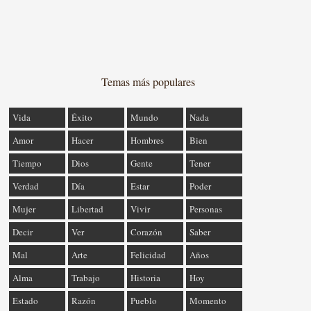
Temas más populares
Vida
Éxito
Mundo
Nada
Amor
Hacer
Hombres
Bien
Tiempo
Dios
Gente
Tener
Verdad
Día
Estar
Poder
Mujer
Libertad
Vivir
Personas
Decir
Ver
Corazón
Saber
Mal
Arte
Felicidad
Años
Alma
Trabajo
Historia
Hoy
Estado
Razón
Pueblo
Momento