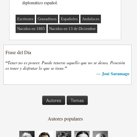
diplomático español.
Escritores
Granadinos
Españoles
Andaluces
Nacidos en 1865
Nacidos en 13 de Diciembre
Frase del Día
“
Tener no es poseer. Puede tenerse aquello que no se desea. Posesión
”
es tener y disfrutar lo que se tiene.
José Saramago
—
Autores
Temas
Autores populares