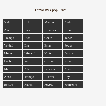
Temas más populares
Vida
Éxito
Mundo
Nada
Amor
Hacer
Hombres
Bien
Tiempo
Dios
Gente
Tener
Verdad
Día
Estar
Poder
Mujer
Libertad
Vivir
Personas
Decir
Ver
Corazón
Saber
Mal
Arte
Felicidad
Años
Alma
Trabajo
Historia
Hoy
Estado
Razón
Pueblo
Momento