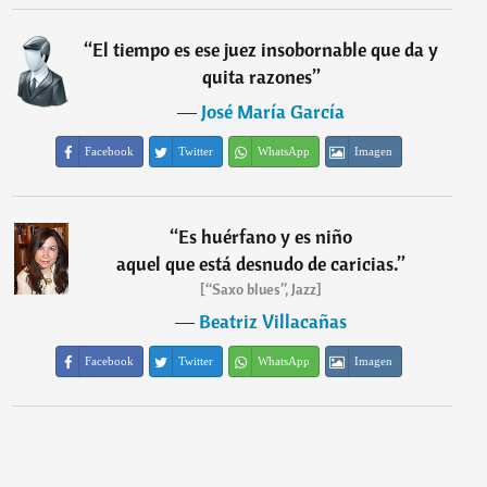
“
El tiempo es ese juez insobornable que da y
quita razones
”
―
José María García
Facebook
Twitter
WhatsApp
Imagen
“
Es huérfano y es niño
aquel que está desnudo de caricias.
”
[“Saxo blues”, Jazz]
―
Beatriz Villacañas
Facebook
Twitter
WhatsApp
Imagen