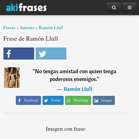
Frases
›
Autores
›
Ramón Llull
Frase de Ramón Llull
“
No tengas amistad con quien tenga
poderosos enemigos.
”
―
Ramón Llull
Facebook
Twitter
WhatsApp
Imagen
Imagen con frase: