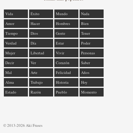
Vida
Éxito
Mundo
Nada
Amor
Hacer
Hombres
Bien
Tiempo
Dios
Gente
Tener
Verdad
Día
Estar
Poder
Mujer
Libertad
Vivir
Personas
Decir
Ver
Corazón
Saber
Mal
Arte
Felicidad
Años
Alma
Trabajo
Historia
Hoy
Estado
Razón
Pueblo
Momento
© 2013-2026 Aki Frases