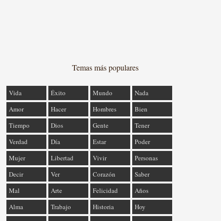
Temas más populares
Vida
Éxito
Mundo
Nada
Amor
Hacer
Hombres
Bien
Tiempo
Dios
Gente
Tener
Verdad
Día
Estar
Poder
Mujer
Libertad
Vivir
Personas
Decir
Ver
Corazón
Saber
Mal
Arte
Felicidad
Años
Alma
Trabajo
Historia
Hoy