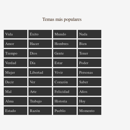
Temas más populares
Vida
Éxito
Mundo
Nada
Amor
Hacer
Hombres
Bien
Tiempo
Dios
Gente
Tener
Verdad
Día
Estar
Poder
Mujer
Libertad
Vivir
Personas
Decir
Ver
Corazón
Saber
Mal
Arte
Felicidad
Años
Alma
Trabajo
Historia
Hoy
Estado
Razón
Pueblo
Momento