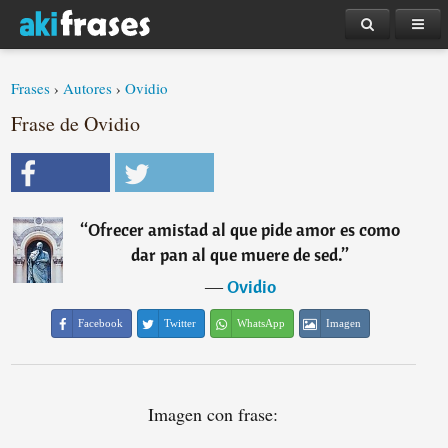
Frases
›
Autores
›
Ovidio
Frase de Ovidio
“
Ofrecer amistad al que pide amor es como
dar pan al que muere de sed.
”
―
Ovidio
Facebook
Twitter
WhatsApp
Imagen
Imagen con frase: