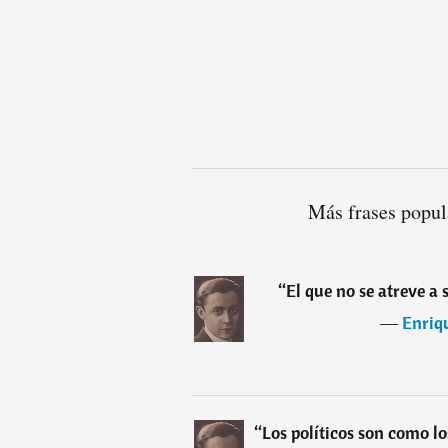
Más frases popul
“
El que no se atreve a s
―
Enriqu
“
Los políticos son como lo