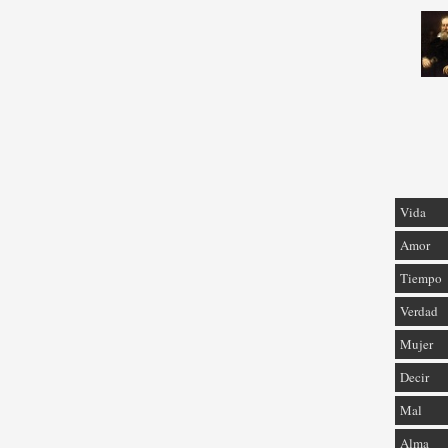
Vida
Amor
Tiempo
Verdad
Mujer
Decir
Mal
Alma