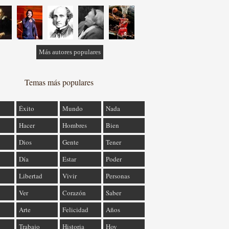
Más autores populares
Temas más populares
Éxito
Mundo
Nada
Hacer
Hombres
Bien
Dios
Gente
Tener
Día
Estar
Poder
Libertad
Vivir
Personas
Ver
Corazón
Saber
Arte
Felicidad
Años
Trabajo
Historia
Hoy