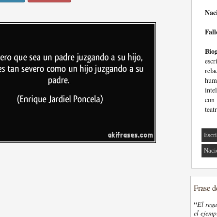
Nac
Fall
Biog
esc
rela
hum
inte
con 
teat
Escri
Naci
Frase d
“
El rega
el ejemp