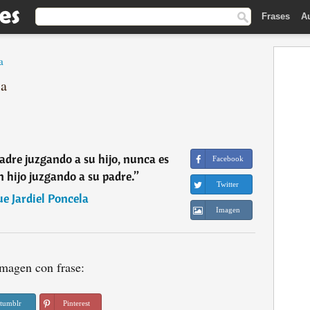
Frases
A
a
la
adre juzgando a su hijo, nunca es
Facebook
 hijo juzgando a su padre.
”
Twitter
e Jardiel Poncela
Imagen
magen con frase:
tumblr
Pinterest