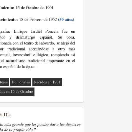
imiento:
15 de Octubre de 1901
ecimiento:
(50 años)
18 de Febrero de 1952
rafia:
Enrique Jardiel Poncela fue un
ritor y dramaturgo español. Su obra,
cionada con el teatro del absurdo, se alejó del
or tradicional acercándose a otro más
lectual, inverosímil e ilógico, rompiendo así
el naturalismo tradicional imperante en el
ro español de la época.
tores
Humoristas
Nacidos en 1901
dos en 15 de Octubre
el Día
lo más grande que les puedes dar a los demás es
”
lo de tu propia vida.