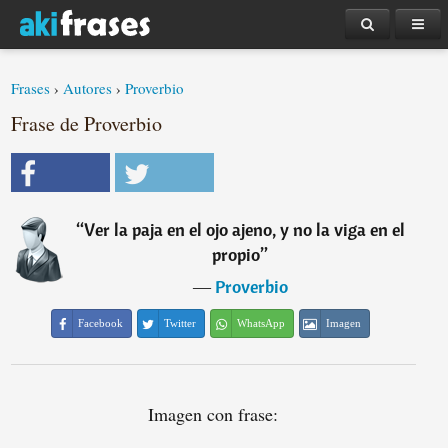
Frases
›
Autores
›
Proverbio
Frase de Proverbio
“
Ver la paja en el ojo ajeno, y no la viga en el
propio
”
―
Proverbio
Facebook
Twitter
WhatsApp
Imagen
Imagen con frase: