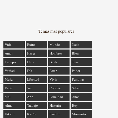
Temas más populares
Vida
Éxito
Mundo
Nada
Amor
Hacer
Hombres
Bien
Tiempo
Dios
Gente
Tener
Verdad
Día
Estar
Poder
Mujer
Libertad
Vivir
Personas
Decir
Ver
Corazón
Saber
Mal
Arte
Felicidad
Años
Alma
Trabajo
Historia
Hoy
Estado
Razón
Pueblo
Momento