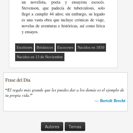
un novelista, poeta y ensayista escocés.
Stevenson, que padecía de tuberculosis, solo
llegó a cumplir 44 años; sin embargo, su legado
es una vasta obra que incluye crónicas de viaje,
novelas de aventuras e históricas, así como lírica
y ensayos.
Escritores
Británicos
Escoceses
Nacidos en 1850
Nacidos en 13 de Noviembre
Frase del Día
“
El regalo más grande que les puedes dar a los demás es el ejemplo de
”
tu propia vida.
Bertolt Brecht
—
Autores
Temas