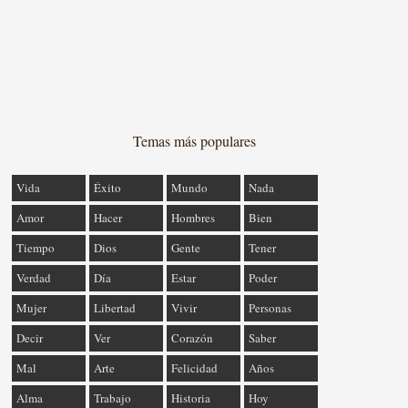
Temas más populares
Vida
Éxito
Mundo
Nada
Amor
Hacer
Hombres
Bien
Tiempo
Dios
Gente
Tener
Verdad
Día
Estar
Poder
Mujer
Libertad
Vivir
Personas
Decir
Ver
Corazón
Saber
Mal
Arte
Felicidad
Años
Alma
Trabajo
Historia
Hoy