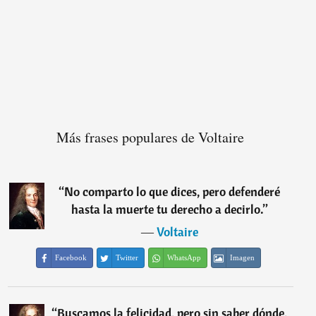
Más frases populares de Voltaire
“
No comparto lo que dices, pero defenderé
hasta la muerte tu derecho a decirlo.
”
―
Voltaire
Facebook
Twitter
WhatsApp
Imagen
“
Buscamos la felicidad, pero sin saber dónde,