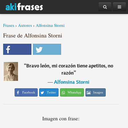
Frases
›
Autores
›
Alfonsina Storni
Frase de Alfonsina Storni
“
Bravo león, mi corazón tiene apetitos, no
razón
”
―
Alfonsina Storni
Facebook
Twitter
WhatsApp
Imagen
Imagen con frase: