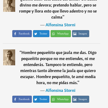
divino me devora; pretendo hablar, pero se
rompe y llora esto que llevo adentro y no se
calma
”
―
Alfonsina Storni
Facebook
Twitter
WhatsApp
Imagen
“
Hombre pequeñito que jaula me das. Digo
pequeñito porque no me entiendes, ni me
entenderás. Tampoco te entiendo, pero
mientras tanto ábreme la jaula que quiero
escapar. Hombre pequeñito, te amé media
hora, no me pidas más.
”
―
Alfonsina Storni
Facebook
Twitter
WhatsApp
Imagen