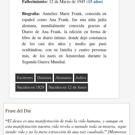
Fallecimiento:
(15 años)
12 de Marzo de 1945
Biografia:
Annelies Marie Frank, conocida en
español como Ana Frank, fue una niña judía
alemana, mundialmente conocida gracias al
Diario de Ana Frank, la edición en forma de
libro de su diario íntimo, donde dejó constancia
de los casi dos años y medio que pasó
ocultándose, con su familia y cuatro personas
más, de los nazis en Ámsterdam durante la
Segunda Guerra Mundial.
Escritores
Diaristas
Alemanes
Judíos
Nacidos en 1929
Nacidos en 12 de Junio
Frase del Día
“
El deseo es una manifestación de toda la vida humana, y aunque en
esta manifestación nuestra vida revela a menudo toda su miseria, sigue
”
siendo vida y no la mera extracción de una raiz cuadrada.
[Memorias