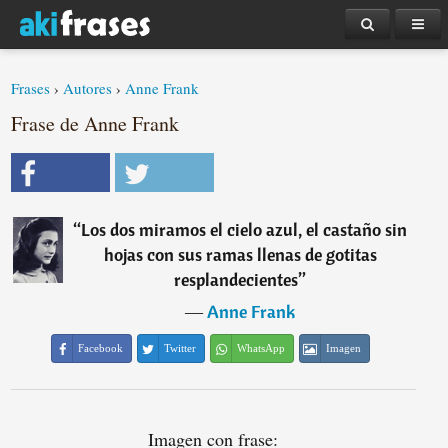
Frases
›
Autores
›
Anne Frank
Frase de Anne Frank
“
Los dos miramos el cielo azul, el castaño sin
hojas con sus ramas llenas de gotitas
resplandecientes
”
―
Anne Frank
Facebook
Twitter
WhatsApp
Imagen
Imagen con frase: