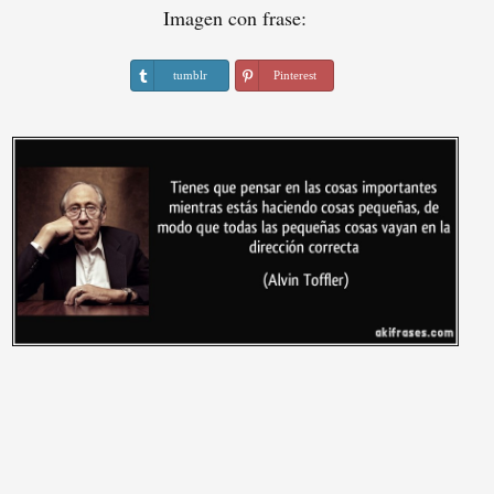
Imagen con frase:
tumblr
Pinterest