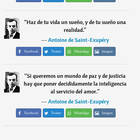
“
Haz de tu vida un sueño, y de tu sueño una
realidad.
”
―
Antoine de Saint-Exupéry
Facebook
Twitter
WhatsApp
Imagen
“
Si queremos un mundo de paz y de justicia
hay que poner decididamente la inteligencia
al servicio del amor.
”
―
Antoine de Saint-Exupéry
Facebook
Twitter
WhatsApp
Imagen