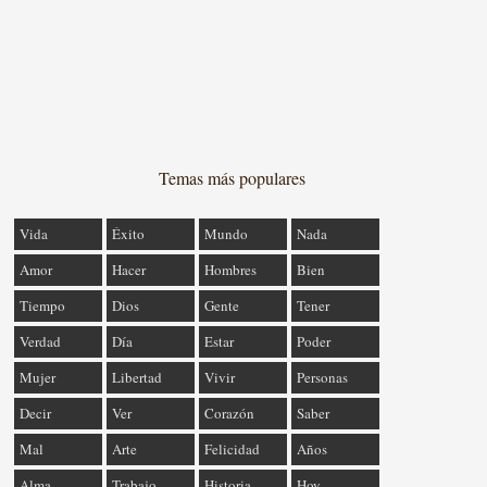
Temas más populares
Vida
Éxito
Mundo
Nada
Amor
Hacer
Hombres
Bien
Tiempo
Dios
Gente
Tener
Verdad
Día
Estar
Poder
Mujer
Libertad
Vivir
Personas
Decir
Ver
Corazón
Saber
Mal
Arte
Felicidad
Años
Alma
Trabajo
Historia
Hoy