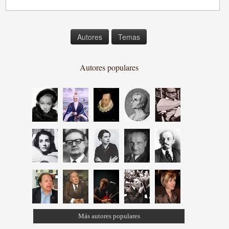
Autores
Temas
Autores populares
Más autores populares