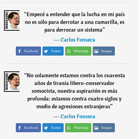
“
Empecé a entender que la lucha en mi país
no es sólo para derrotar a una camarilla, es
para derrocar un sistema
”
―
Carlos Fonseca
Facebook
Twitter
WhatsApp
Imagen
“
No solamente estamos contra los cuarenta
años de tiranía libero-conservador
somocista, nuestra aspiración es más
profunda: estamos contra cuatro siglos y
medio de agresiones extranjeras
”
―
Carlos Fonseca
Facebook
Twitter
WhatsApp
Imagen