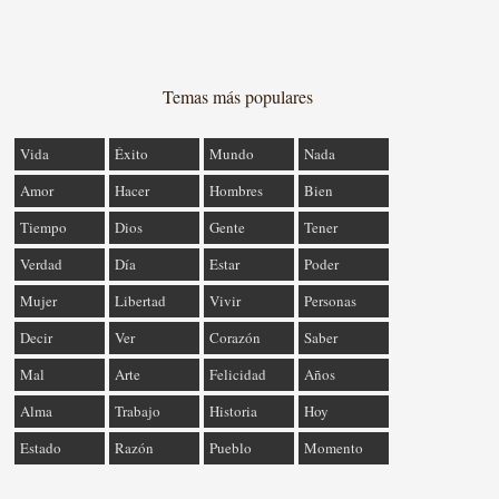
Temas más populares
Vida
Éxito
Mundo
Nada
Amor
Hacer
Hombres
Bien
Tiempo
Dios
Gente
Tener
Verdad
Día
Estar
Poder
Mujer
Libertad
Vivir
Personas
Decir
Ver
Corazón
Saber
Mal
Arte
Felicidad
Años
Alma
Trabajo
Historia
Hoy
Estado
Razón
Pueblo
Momento