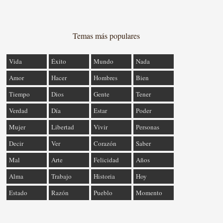
Temas más populares
Vida
Éxito
Mundo
Nada
Amor
Hacer
Hombres
Bien
Tiempo
Dios
Gente
Tener
Verdad
Día
Estar
Poder
Mujer
Libertad
Vivir
Personas
Decir
Ver
Corazón
Saber
Mal
Arte
Felicidad
Años
Alma
Trabajo
Historia
Hoy
Estado
Razón
Pueblo
Momento