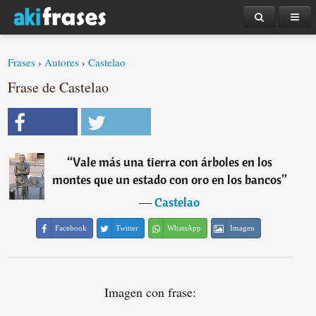
Frases
›
Autores
›
Castelao
Frase de Castelao
“
Vale más una tierra con árboles en los
montes que un estado con oro en los bancos
”
―
Castelao
Facebook
Twitter
WhatsApp
Imagen
Imagen con frase: