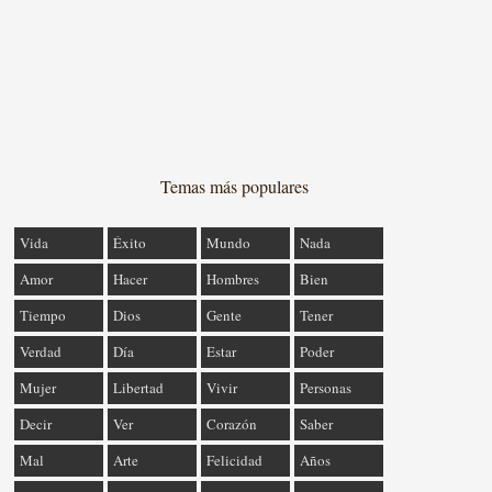
Temas más populares
Vida
Éxito
Mundo
Nada
Amor
Hacer
Hombres
Bien
Tiempo
Dios
Gente
Tener
Verdad
Día
Estar
Poder
Mujer
Libertad
Vivir
Personas
Decir
Ver
Corazón
Saber
Mal
Arte
Felicidad
Años