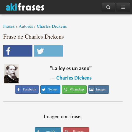
Frases
›
Autores
›
Charles Dickens
Frase de Charles Dickens
“
La ley es un asno
”
―
Charles Dickens
Facebook
Twitter
WhatsApp
Imagen
Imagen con frase:
tumblr
Pinterest