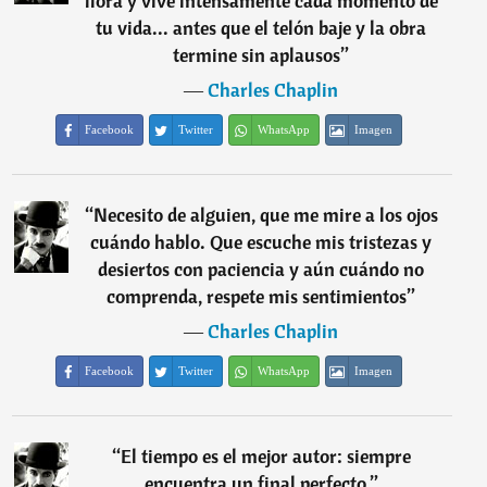
llora y vive intensamente cada momento de
tu vida... antes que el telón baje y la obra
termine sin aplausos
”
―
Charles Chaplin
Facebook
Twitter
WhatsApp
Imagen
“
Necesito de alguien, que me mire a los ojos
cuándo hablo. Que escuche mis tristezas y
desiertos con paciencia y aún cuándo no
comprenda, respete mis sentimientos
”
―
Charles Chaplin
Facebook
Twitter
WhatsApp
Imagen
“
El tiempo es el mejor autor: siempre
encuentra un final perfecto.
”