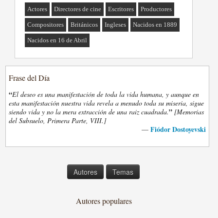
Actores
Directores de cine
Escritores
Productores
Compositores
Británicos
Ingleses
Nacidos en 1889
Nacidos en 16 de Abril
Frase del Día
“
El deseo es una manifestación de toda la vida humana, y aunque en
esta manifestación nuestra vida revela a menudo toda su miseria, sigue
”
siendo vida y no la mera extracción de una raiz cuadrada.
[Memorias
del Subsuelo, Primera Parte, VIII.]
Fiódor Dostoyevski
—
Autores
Temas
Autores populares