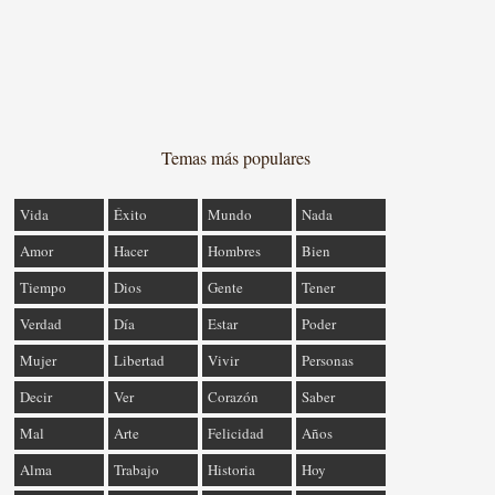
Temas más populares
Vida
Éxito
Mundo
Nada
Amor
Hacer
Hombres
Bien
Tiempo
Dios
Gente
Tener
Verdad
Día
Estar
Poder
Mujer
Libertad
Vivir
Personas
Decir
Ver
Corazón
Saber
Mal
Arte
Felicidad
Años
Alma
Trabajo
Historia
Hoy