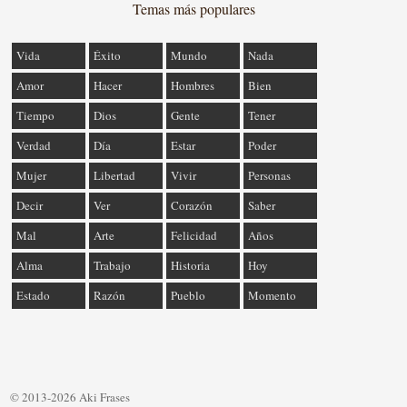
Temas más populares
Vida
Éxito
Mundo
Nada
Amor
Hacer
Hombres
Bien
Tiempo
Dios
Gente
Tener
Verdad
Día
Estar
Poder
Mujer
Libertad
Vivir
Personas
Decir
Ver
Corazón
Saber
Mal
Arte
Felicidad
Años
Alma
Trabajo
Historia
Hoy
Estado
Razón
Pueblo
Momento
© 2013-2026 Aki Frases