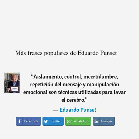
Más frases populares de Eduardo Punset
“
Aislamiento, control, incertidumbre,
repetición del mensaje y manipulación
emocional son técnicas utilizadas para lavar
el cerebro.
”
―
Eduardo Punset
Facebook
Twitter
WhatsApp
Imagen