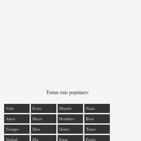
Temas más populares
Vida
Éxito
Mundo
Nada
Amor
Hacer
Hombres
Bien
Tiempo
Dios
Gente
Tener
Verdad
Día
Estar
Poder