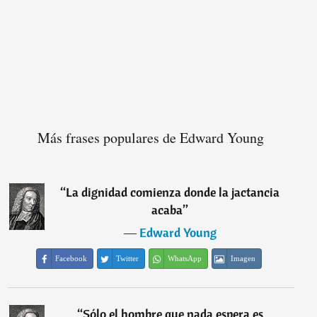
Más frases populares de Edward Young
“
La dignidad comienza donde la jactancia
acaba
”
―
Edward Young
Facebook
Twitter
WhatsApp
Imagen
“
Sólo el hombre que nada espera es