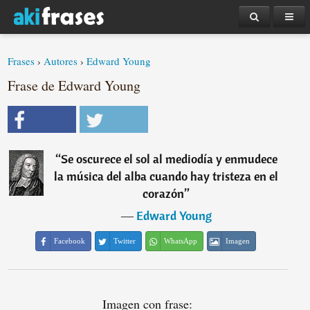
Frases
›
Autores
›
Edward Young
Frase de Edward Young
“
Se oscurece el sol al mediodía y enmudece
la música del alba cuando hay tristeza en el
corazón
”
―
Edward Young
Facebook
Twitter
WhatsApp
Imagen
Imagen con frase: