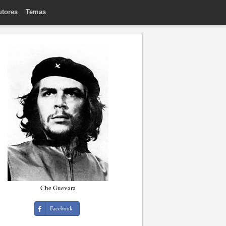
utores
Temas
Che Guevara
Facebook