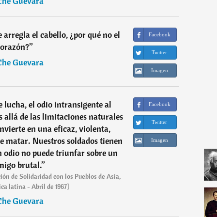
Che Guevara
e arregla el cabello, ¿por qué no el
Facebook
corazón?
”
Twitter
Che Guevara
Imagen
 lucha, el odio intransigente al
Facebook
allá de las limitaciones naturales
Twitter
nvierte en una eficaz, violenta,
de matar. Nuestros soldados tienen
Imagen
in odio no puede triunfar sobre un
igo brutal.
”
ión de Solidaridad con los Pueblos de Asia,
ca latina - Abril de 1967]
Che Guevara