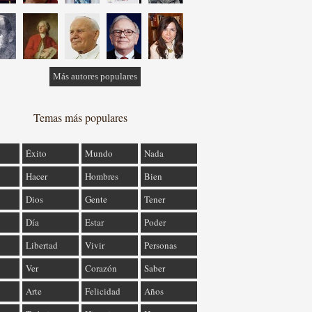
Más autores populares
Temas más populares
Éxito
Mundo
Nada
Hacer
Hombres
Bien
Dios
Gente
Tener
Día
Estar
Poder
Libertad
Vivir
Personas
Ver
Corazón
Saber
Arte
Felicidad
Años