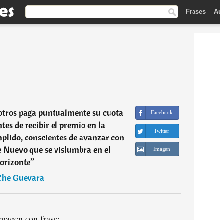
Frases
A
otros paga puntualmente su cuota
Facebook
ntes de recibir el premio en la
Twitter
mplido, conscientes de avanzar con
 Nuevo que se vislumbra en el
Imagen
orizonte
”
Che Guevara
magen con frase: