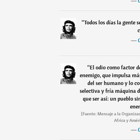
―
“
Todos los días la gente s
―
“
El odio como factor de
enemigo, que impulsa más 
del ser humano y lo co
selectiva y fría máquina 
que ser así: un pueblo s
enem
[Fuente: Mensaje a la Organizac
Africa y Améri
―