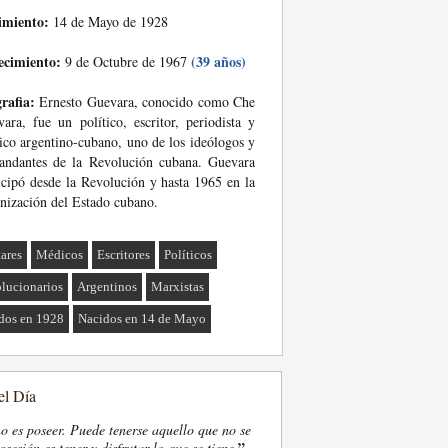
imiento:
14 de Mayo de 1928
ecimiento:
(39 años)
9 de Octubre de 1967
rafia:
Ernesto Guevara, conocido como Che
ara, fue un político, escritor, periodista y
co argentino-cubano, uno de los ideólogos y
andantes de la Revolución cubana. Guevara
icipó desde la Revolución y hasta 1965 en la
nización del Estado cubano.
tares
Médicos
Escritores
Políticos
lucionarios
Argentinos
Marxistas
dos en 1928
Nacidos en 14 de Mayo
el Día
o es poseer. Puede tenerse aquello que no se
”
osesión es tener y disfrutar lo que se tiene.