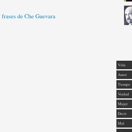
s frases de Che Guevara
Vida
Amor
Tiempo
Verdad
Mujer
Decir
Mal