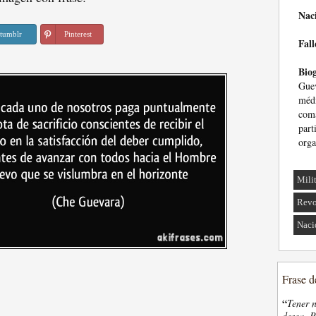
Nac
tumblr
Pinterest
Fall
Biog
Guev
médi
com
part
orga
Mili
Revo
Naci
Frase d
“
Tener n
desea. P