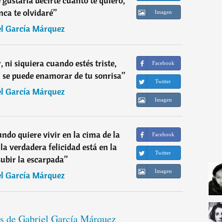
 gustaría decirte cuanto te quiero,
ca te olvidaré
”
Imagen
el García Márquez
 ni siquiera cuando estés triste,
Facebook
 se puede enamorar de tu sonrisa
”
Twitter
el García Márquez
Imagen
ndo quiere vivir en la cima de la
Facebook
la verdadera felicidad está en la
Twitter
ubir la escarpada
”
Imagen
el García Márquez
es de Gabriel García Márquez