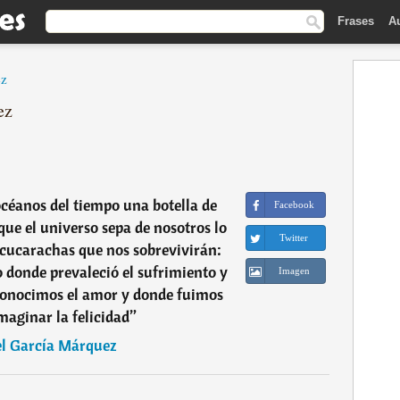
Frases
A
ez
ez
céanos del tiempo una botella de
Facebook
que el universo sepa de nosotros lo
Twitter
 cucarachas que nos sobrevivirán:
 donde prevaleció el sufrimiento y
Imagen
 conocimos el amor y donde fuimos
maginar la felicidad
”
el García Márquez