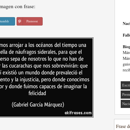
magen con frase:
tumblr
Pinterest
Nac
Fall
Biog
Már
Márq
gui
reci
Escri
Prem
Naci
Frase d