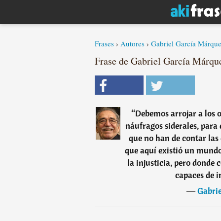
Frases
›
Autores
›
Gabriel García Márqu
Frase de Gabriel García Márqu
“
Debemos arrojar a los o
náufragos siderales, para 
que no han de contar las
que aquí existió un mundo
la injusticia, pero donde
capaces de i
―
Gabri