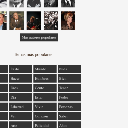
Más autores populares
Temas más populares
Éxito
Mundo
Nada
Hacer
Hombres
Bien
Dios
Gente
Tener
Día
Estar
Poder
Libertad
Vivir
Personas
Ver
Corazón
Saber
Arte
Felicidad
Años