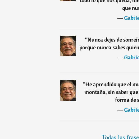
todo lo que nos queda, me
que nun
―
Gabri
“
Nunca dejes de sonreír,
porque nunca sabes quien
―
Gabri
“
He aprendido que el mu
montaña, sin saber que 
forma de s
―
Gabri
Todas las fras