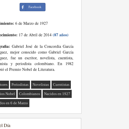
Facebook
imiento:
6 de Marzo de 1927
ecimiento:
(87 años)
17 de Abril de 2014
rafia:
Gabriel José de la Concordia García
quez, mejor conocido como Gabriel García
uez, fue un escritor, novelista, cuentista,
onista y periodista colombiano. En 1982
bió el Premio Nobel de Literatura.
tores
Periodistas
Novelistas
Cuentistas
ios Nobel
Colombianos
Nacidos en 1927
dos en 6 de Marzo
el Día