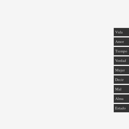
Vida
Amor
Tiempo
Verdad
Mujer
Decir
Mal
Alma
Estado