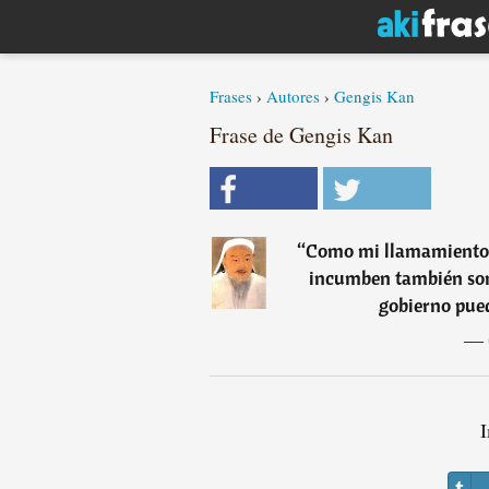
Frases
›
Autores
›
Gengis Kan
Frase de Gengis Kan
“
Como mi llamamiento e
incumben también son
gobierno pued
―
I