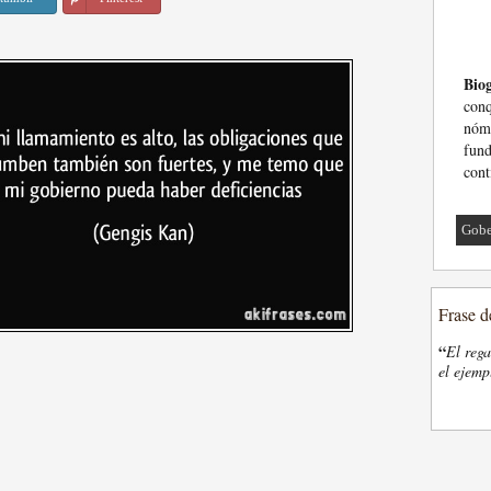
Biog
con
nóm
fund
cont
Gobe
Frase d
“
El rega
el ejemp