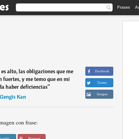
Frases
A
s alto, las obligaciones que me
Facebook
 fuertes, y me temo que en mi
Twitter
a haber deficiencias
”
Imagen
Gengis Kan
magen con frase:
tumblr
Pinterest