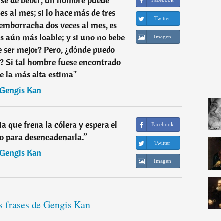
rse de beber, un hombre puede
Facebook
s al mes; si lo hace más de tres
Twitter
e emborracha dos veces al mes, es
es aún más loable; y si uno no bebe
Imagen
e ser mejor? Pero, ¿dónde puedo
? Si tal hombre fuese encontrado
de la más alta estima
”
Gengis Kan
ia que frena la cólera y espera el
Facebook
 para desencadenarla.
”
Twitter
Gengis Kan
Imagen
s frases de Gengis Kan