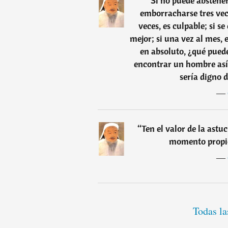
“
Si no puede abstene
emborracharse tres vece
veces, es culpable; si s
mejor; si una vez al mes, 
en absoluto, ¿qué pued
encontrar un hombre así
sería digno 
―
“
Ten el valor de la astuc
momento propio
―
Todas la