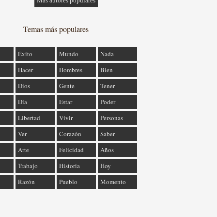
Más autores populares
Temas más populares
Éxito
Mundo
Nada
Hacer
Hombres
Bien
Dios
Gente
Tener
Día
Estar
Poder
Libertad
Vivir
Personas
Ver
Corazón
Saber
Arte
Felicidad
Años
Trabajo
Historia
Hoy
Razón
Pueblo
Momento