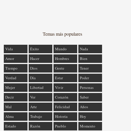
Temas más populares
Vida
Éxito
Mundo
Nada
Amor
Hacer
Hombres
Bien
Tiempo
Dios
Gente
Tener
Verdad
Día
Estar
Poder
Mujer
Libertad
Vivir
Personas
Decir
Ver
Corazón
Saber
Mal
Arte
Felicidad
Años
Alma
Trabajo
Historia
Hoy
Estado
Razón
Pueblo
Momento