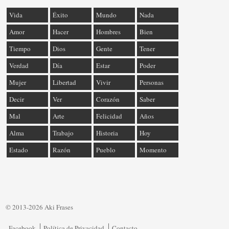
Vida
Éxito
Mundo
Nada
Amor
Hacer
Hombres
Bien
Tiempo
Dios
Gente
Tener
Verdad
Día
Estar
Poder
Mujer
Libertad
Vivir
Personas
Decir
Ver
Corazón
Saber
Mal
Arte
Felicidad
Años
Alma
Trabajo
Historia
Hoy
Estado
Razón
Pueblo
Momento
© 2013-2026 Aki Frases
Facebook
Política de Privacidad
Contacto