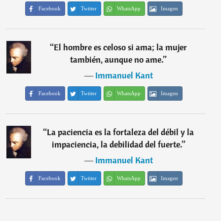
Facebook
Twitter
WhatsApp
Imagen
“
El hombre es celoso si ama; la mujer
también, aunque no ame.
”
―
Immanuel Kant
Facebook
Twitter
WhatsApp
Imagen
“
La paciencia es la fortaleza del débil y la
impaciencia, la debilidad del fuerte.
”
―
Immanuel Kant
Facebook
Twitter
WhatsApp
Imagen