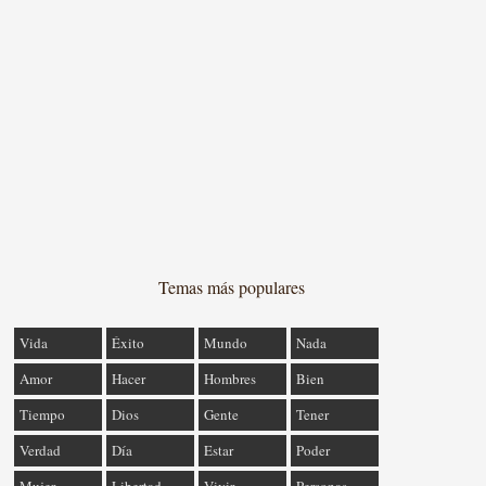
Temas más populares
Vida
Éxito
Mundo
Nada
Amor
Hacer
Hombres
Bien
Tiempo
Dios
Gente
Tener
Verdad
Día
Estar
Poder