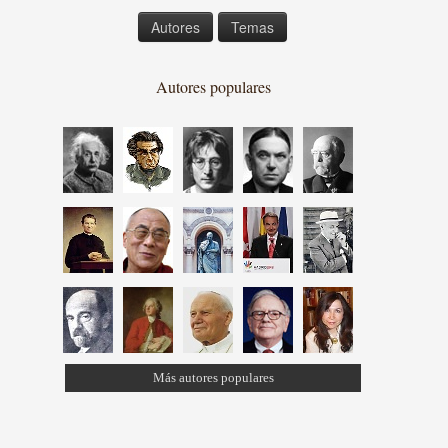
Autores
Temas
Autores populares
Más autores populares