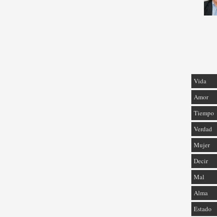
Vida
Amor
Tiempo
Verdad
Mujer
Decir
Mal
Alma
Estado