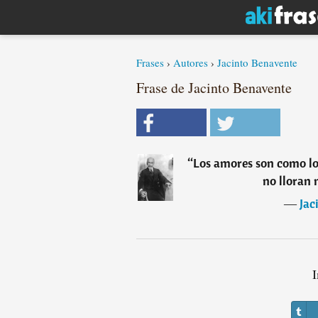
Frases
›
Autores
›
Jacinto Benavente
Frase de Jacinto Benavente
“
Los amores son como los
no lloran 
―
Jac
I