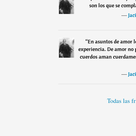
son los que se compl
―
Jac
“
En asuntos de amor lo
experiencia. De amor no p
cuerdos aman cuerdamen
―
Jac
Todas las f