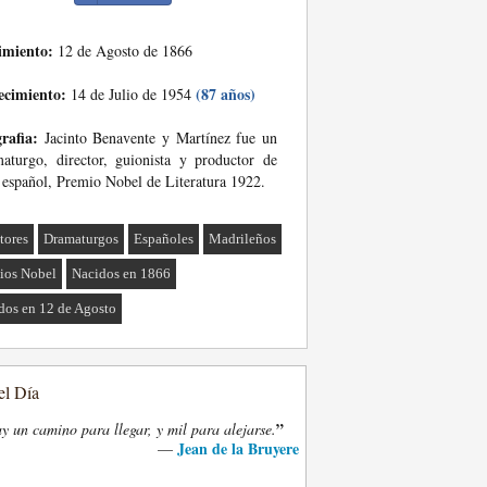
imiento:
12 de Agosto de 1866
ecimiento:
(87 años)
14 de Julio de 1954
rafia:
Jacinto Benavente y Martínez fue un
aturgo, director, guionista y productor de
 español, Premio Nobel de Literatura 1922.
tores
Dramaturgos
Españoles
Madrileños
ios Nobel
Nacidos en 1866
dos en 12 de Agosto
el Día
”
y un camino para llegar, y mil para alejarse.
Jean de la Bruyere
—