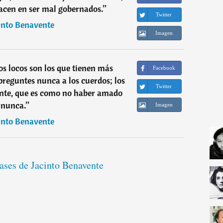
acen en ser mal gobernados.
”
Twitter
into Benavente
Imagen
s locos son los que tienen más
Facebook
reguntes nunca a los cuerdos; los
Twitter
te, que es como no haber amado
nunca.
”
Imagen
into Benavente
rases de Jacinto Benavente