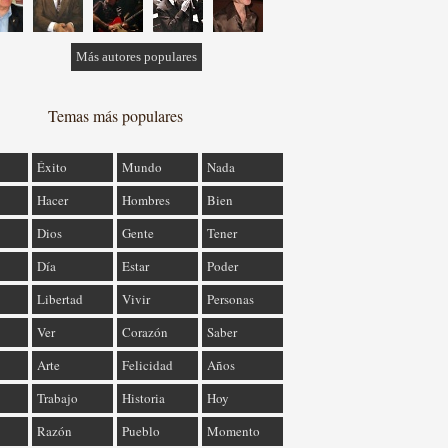
Más autores populares
Temas más populares
Éxito
Mundo
Nada
Hacer
Hombres
Bien
Dios
Gente
Tener
Día
Estar
Poder
Libertad
Vivir
Personas
Ver
Corazón
Saber
Arte
Felicidad
Años
Trabajo
Historia
Hoy
Razón
Pueblo
Momento