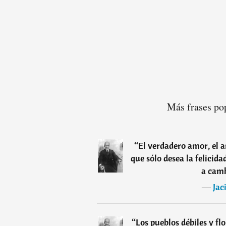
Más frases po
“
El verdadero amor, el a
que sólo desea la felicida
a camb
―
Jac
“
Los pueblos débiles y flo