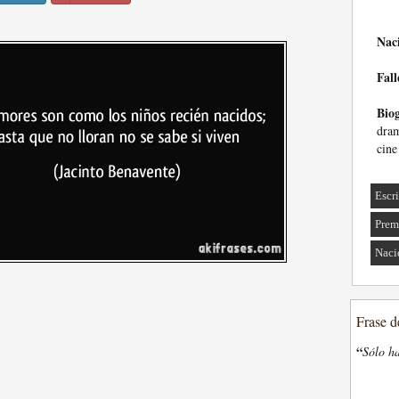
Nac
Fall
Biog
dram
cine
Escri
Prem
Naci
Frase d
“
Sólo ha