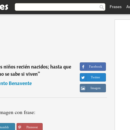
Frases
A
 niños recién nacidos; hasta que
Facebook
no se sabe si viven
”
Twitter
into Benavente
Imagen
magen con frase:
tumblr
Pinterest