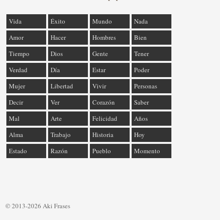
Vida
Éxito
Mundo
Nada
Amor
Hacer
Hombres
Bien
Tiempo
Dios
Gente
Tener
Verdad
Día
Estar
Poder
Mujer
Libertad
Vivir
Personas
Decir
Ver
Corazón
Saber
Mal
Arte
Felicidad
Años
Alma
Trabajo
Historia
Hoy
Estado
Razón
Pueblo
Momento
© 2013-2026 Aki Frases