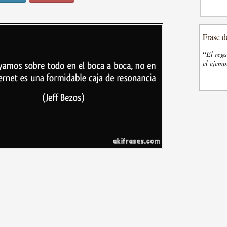
Frase d
“
El rega
el ejemp