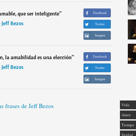
 amable, que ser inteligente
”
Facebook
―
Jeff Bezos
Twitter
Imagen
on, la amabilidad es una elección
”
Facebook
―
Jeff Bezos
Twitter
Imagen
as frases de Jeff Bezos
Vida
Amor
Tiempo
Verdad