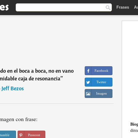
Frases
A
o en el boca a boca, no en vano
Facebook
midable caja de resonancia
”
Twitter
―
Jeff Bezos
Imagen
magen con frase:
Biog
dire
tumblr
Pinterest