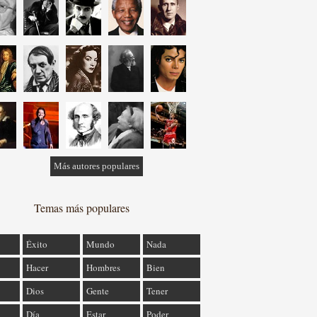
Más autores populares
Temas más populares
Éxito
Mundo
Nada
Hacer
Hombres
Bien
Dios
Gente
Tener
Día
Estar
Poder