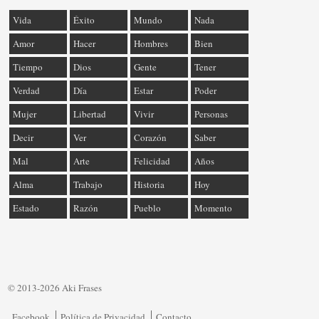
Vida
Éxito
Mundo
Nada
Amor
Hacer
Hombres
Bien
Tiempo
Dios
Gente
Tener
Verdad
Día
Estar
Poder
Mujer
Libertad
Vivir
Personas
Decir
Ver
Corazón
Saber
Mal
Arte
Felicidad
Años
Alma
Trabajo
Historia
Hoy
Estado
Razón
Pueblo
Momento
© 2013-2026 Aki Frases
Facebook
Política de Privacidad
Contacto