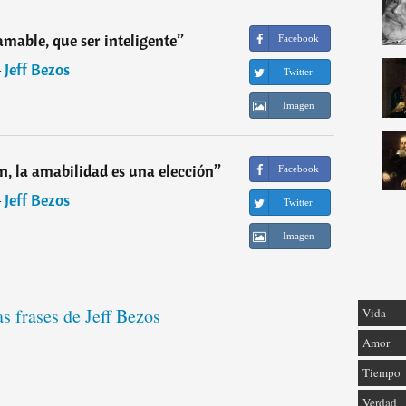
 amable, que ser inteligente
”
Facebook
―
Jeff Bezos
Twitter
Imagen
on, la amabilidad es una elección
”
Facebook
―
Jeff Bezos
Twitter
Imagen
as frases de Jeff Bezos
Vida
Amor
Tiempo
Verdad