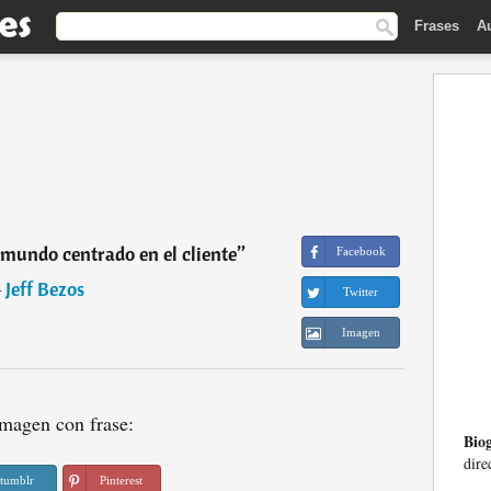
Frases
A
 mundo centrado en el cliente
”
Facebook
―
Jeff Bezos
Twitter
Imagen
magen con frase:
Biog
dire
tumblr
Pinterest