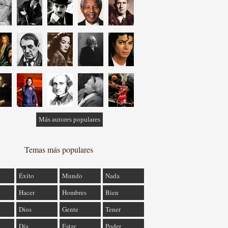
Más autores populares
Temas más populares
Éxito
Mundo
Nada
Hacer
Hombres
Bien
Dios
Gente
Tener
Día
Estar
Poder