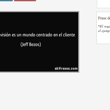
Frase d
“
El rega
el ejemp