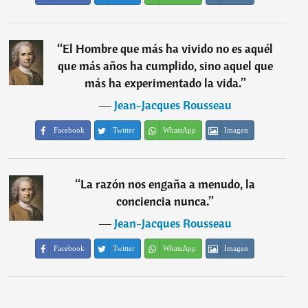
“
El Hombre que más ha vivido no es aquél
que más años ha cumplido, sino aquel que
más ha experimentado la vida.
”
―
Jean-Jacques Rousseau
Facebook
Twitter
WhatsApp
Imagen
“
La razón nos engaña a menudo, la
conciencia nunca.
”
―
Jean-Jacques Rousseau
Facebook
Twitter
WhatsApp
Imagen