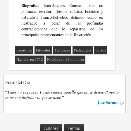
Biografia:
Jean-Jacques Rousseau fue un
polímata: escritor, filósofo, músico, botánico y
naturalista franco-helvético definido como un
ilustrado; a pesar de las profundas
contradicciones que lo separaron de los
principales representantes de la Ilustración.
Escritores
Filósofos
Franceses
Pedagogos
Suizos
Nacidos en 1712
Nacidos en 28 de Junio
Frase del Día
“
Tener no es poseer. Puede tenerse aquello que no se desea. Posesión
”
es tener y disfrutar lo que se tiene.
José Saramago
—
Autores
Temas