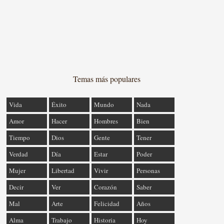
Temas más populares
Vida
Éxito
Mundo
Nada
Amor
Hacer
Hombres
Bien
Tiempo
Dios
Gente
Tener
Verdad
Día
Estar
Poder
Mujer
Libertad
Vivir
Personas
Decir
Ver
Corazón
Saber
Mal
Arte
Felicidad
Años
Alma
Trabajo
Historia
Hoy