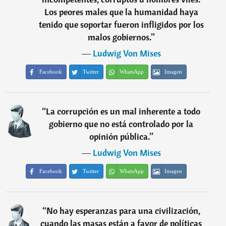
Los peores males que la humanidad haya
tenido que soportar fueron infligidos por los
malos gobiernos.
”
―
Ludwig Von Mises
Facebook
Twitter
WhatsApp
Imagen
“
La corrupción es un mal inherente a todo
gobierno que no está controlado por la
opinión pública.
”
―
Ludwig Von Mises
Facebook
Twitter
WhatsApp
Imagen
“
No hay esperanzas para una civilización,
cuando las masas están a favor de políticas