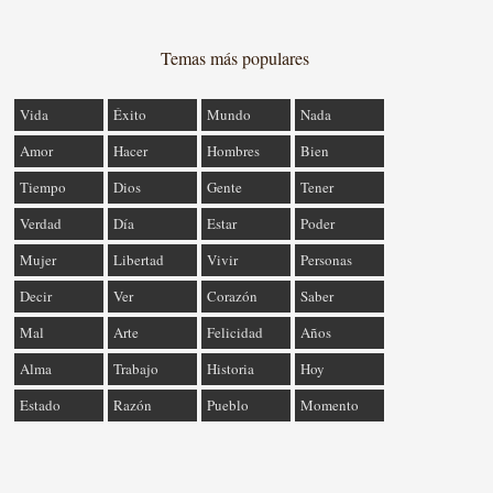
Temas más populares
Vida
Éxito
Mundo
Nada
Amor
Hacer
Hombres
Bien
Tiempo
Dios
Gente
Tener
Verdad
Día
Estar
Poder
Mujer
Libertad
Vivir
Personas
Decir
Ver
Corazón
Saber
Mal
Arte
Felicidad
Años
Alma
Trabajo
Historia
Hoy
Estado
Razón
Pueblo
Momento