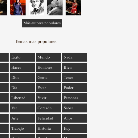
Más autores populares
Temas más populares
Éxito
Mundo
Nada
Hacer
Hombres
Bien
Dios
Gente
Tener
Día
Estar
Poder
Libertad
Vivir
Personas
Ver
Corazón
Saber
Arte
Felicidad
Años
Trabajo
Historia
Hoy