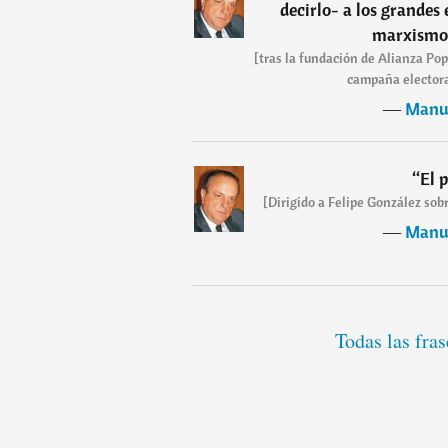
decirlo- a los grandes
marxismo 
[tras la fundación de Alianza Popu
campaña electoral
―
Manue
“
El 
[Dirigido a Felipe González sobr
―
Manue
Todas las fra