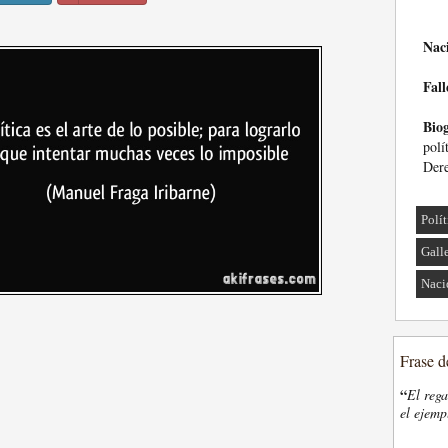
Nac
Fall
Biog
pol
Der
Polí
Gall
Naci
Frase d
“
El rega
el ejemp