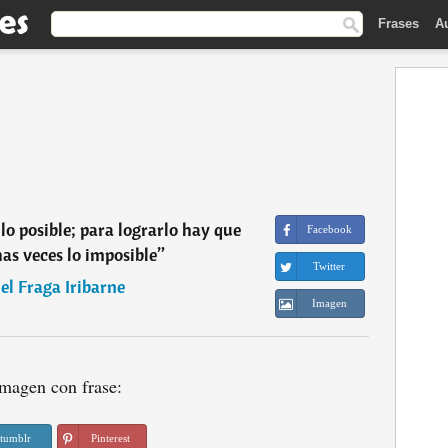
Frases
A
e lo posible; para lograrlo hay que
Facebook
as veces lo imposible
”
Twitter
l Fraga Iribarne
Imagen
magen con frase:
tumblr
Pinterest