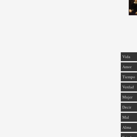
Vida
Amor
Tiempo
Verdad
Mujer
Decir
Mal
Alma