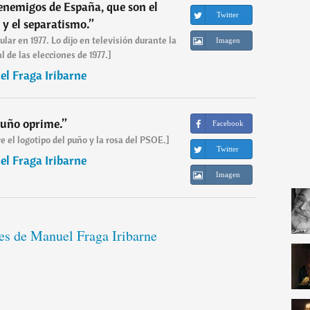
 enemigos de España, que son el
Twitter
y el separatismo.
”
lar en 1977. Lo dijo en televisión durante la
Imagen
 de las elecciones de 1977.]
l Fraga Iribarne
puño oprime.
”
Facebook
e el logotipo del puño y la rosa del PSOE.]
Twitter
l Fraga Iribarne
Imagen
ses de Manuel Fraga Iribarne