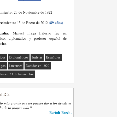
imiento:
23 de Noviembre de 1922
ecimiento:
(89 años)
15 de Enero de 2012
rafia:
Manuel Fraga Iribarne fue un
ítico, diplomático y profesor español de
echo.
ticos
Diplomáticos
Juristas
Españoles
egos
Lucenses
Nacidos en 1922
dos en 23 de Noviembre
el Día
lo más grande que les puedes dar a los demás es
”
lo de tu propia vida.
Bertolt Brecht
—