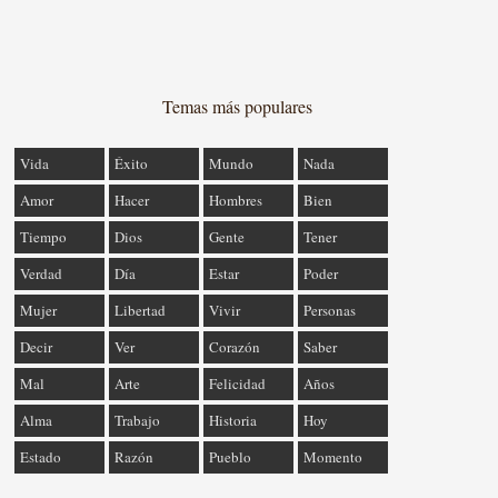
Temas más populares
Vida
Éxito
Mundo
Nada
Amor
Hacer
Hombres
Bien
Tiempo
Dios
Gente
Tener
Verdad
Día
Estar
Poder
Mujer
Libertad
Vivir
Personas
Decir
Ver
Corazón
Saber
Mal
Arte
Felicidad
Años
Alma
Trabajo
Historia
Hoy
Estado
Razón
Pueblo
Momento